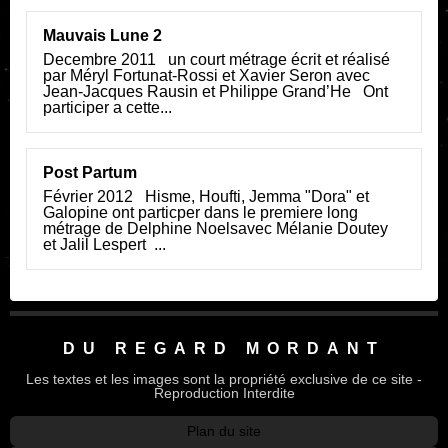
Mauvais Lune 2
Decembre 2011 un court métrage écrit et réalisé
par Méryl Fortunat-Rossi et Xavier Seron avec
Jean-Jacques Rausin et Philippe Grand’He Ont
participer a cette...
Post Partum
Février 2012 Hisme, Houfti, Jemma "Dora" et
Galopine ont particper dans le premiere long
métrage de Delphine Noelsavec Mélanie Doutey
et Jalil Lespert ...
DU REGARD MORDANT
Les textes et les images sont la propriété exclusive de ce site -
Reproduction Interdite
Plan du site